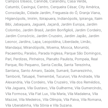
Campos Elíseos, Canindé, Carandiru, Casa Verde,
Catumbi, Caxingui, Centro, Cerqueira César, City América,
Consolação, Cidade Jardim, Freguesia do Ó, Granja Viana,
Higienópolis, Imirim, Ibirapuera, Indianópolis, Ipiranga, Itaim
Bibi, Jabaquara, Jaguaré, Jaçanã, Jardim Europa, Jardim
Colombo, Jardim Brasil, Jardim Bonfiglioli, Jardim Cordeiro,
Jardim Consórcio, Jardim Cruzeiro, Jardim Japão, Jardim
Leonor, Jardins, Lapa, Leopoldina, Liberdade, Limão,
Mandaqui, Mirandópolis, Moema, Mooca, Morumbi,
Pacaembu, Paraíso, Parada Inglesa, Parque São Domingos,
Pari, Perdizes, Pinheiros, Planalto Paulista, Pompeia, Real
Parque, Rio Pequeno, Santa Cecília, Santa Terezinha,
Santana, Santo Amaro, Saúde, Sumaré, Sumarezinho,
Tamboré, Tatuapé, Tremembé, Tucuruvi, Vila Andrade, Vila
Alexandria, Vila Cordeiro, Vila Cruzeiro, Vila dos Remédios,
Vila Jaguara, Vila Gustavo, Vila Guilherme, Vila Gumercindo,
Vila Formosa, Vila Fiat Lux, Vila Maria, Vila Madalena, Vila
Mazzei, Vila Medeiros, Vila Olímpia, Vila Paiva, Vila Romana,
Vila Uberabinha, Vila Sônia e Vila Suzana.