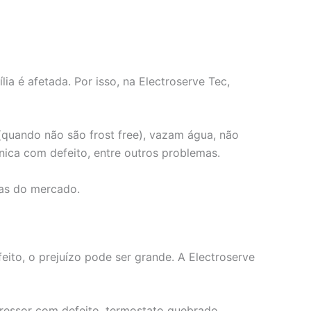
a é afetada. Por isso, na Electroserve Tec,
quando não são frost free), vazam água, não
nica com defeito, entre outros problemas.
cas do mercado.
eito, o prejuízo pode ser grande. A Electroserve
ressor com defeito, termostato quebrado,