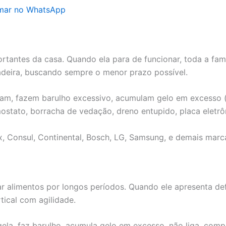
hamar no WhatsApp
tantes da casa. Quando ela para de funcionar, toda a famíli
adeira, buscando sempre o menor prazo possível.
lam, fazem barulho excessivo, acumulam gelo em excesso (
stato, borracha de vedação, dreno entupido, placa eletrô
x, Consul, Continental, Bosch, LG, Samsung, e demais mar
r alimentos por longos períodos. Quando ele apresenta def
tical com agilidade.
la, faz barulho, acumula gelo em excesso, não liga, comp