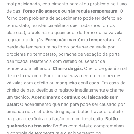
mal posicionado, entupimento parcial ou problema no fluxo
de gás.
Forno não aquece ou não regula temperatura:
O
forno com problema de aquecimento pode ter defeito no
termostato, resistência elétrica queimada (nos fornos
elétricos), problema no queimador do forno ou na válvula
reguladora de gás.
Forno não mantém a temperatura:
A
perda de temperatura no forno pode ser causada por
problema no termostato, borracha de vedação da porta
danificada, resistência com defeito ou sensor de
temperatura falhando.
Cheiro de gás:
Cheiro de gás é sinal
de alerta máximo. Pode indicar vazamento em conexões,
válvulas com defeito ou mangueira danificada. Em caso de
cheiro de gás, desligue o registro imediatamente e chame
um técnico.
Acendimento contínuo ou faiscando sem
parar:
O acendimento que não para pode ser causado por
umidade nos eletrodos de ignição, botão travado, defeito
na placa eletrônica ou fiação com curto-circuito.
Botão
quebrado ou travado:
Botões com defeito comprometem
o controle de temperatura e o acionamento do