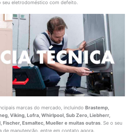
 seu eletrodoméstico com defeito.
incipais marcas do mercado, incluindo
Brastemp,
g, Viking, Lofra, Whirlpool, Sub Zero, Liebherr,
, Fischer, Esmaltec, Mueller e muitas outras
. Se o seu
sa de manutenção, entre em contato agora.