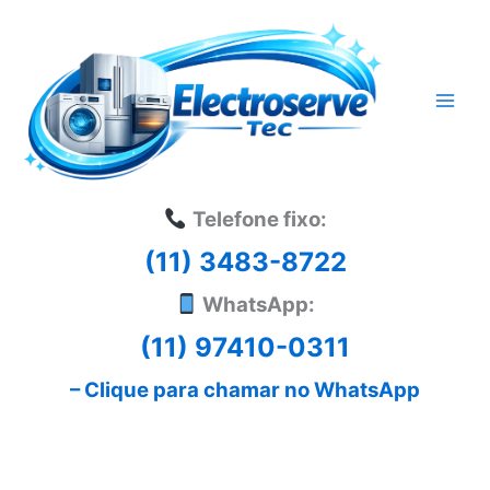
Ir
para
o
conteúdo
Telefone fixo:
(11) 3483-8722
WhatsApp:
(11) 97410-0311
– Clique para chamar no WhatsApp