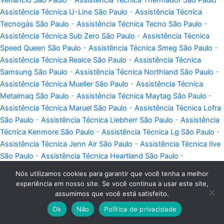
Assistência Técnica U-Line São Paulo
-
Assistência Técnica
Tecnogás São Paulo
-
Assistência Técnica Tecno São Paulo
-
Assistência Técnica Sub Zero São Paulo
-
Assistência Técnica
Speed Queen São Paulo
-
Assistência Técnica Smeg São Paulo
-
Assistência Técnica Realce São Paulo
-
Assistência Técnica
Samsung São Paulo
-
Assistência Técnica Northland São Paulo
-
Assistência Técnica Mueller São Paulo
-
Assistência Técnica
Metalmaq São Paulo
-
Assistência Técnica Maytag São Paulo
-
Assistência Técnica Maruel São Paulo
-
Assistência Técnica Lofra
São Paulo
-
Assistência Técnica Liebherr São Paulo
-
Assistência
Técnica Kenmore São Paulo
-
Assistência Técnica Lg São Paulo
-
Assistência Técnica Jenn Air São Paulo
-
Assistência Técnica Ilve
São Paulo
-
Assistência Técnica Heartland São Paulo
-
Assistência Técnica Goumert São Paulo
-
Assistência Técnica
Nós utilizamos cookies para garantir que você tenha a melhor
Gaggenau São Paulo
-
Assistência Técnica Ge São Paulo
-
experiência em nosso site. Se você continua a usar este site,
Assistência Técnica Futura São Paulo
-
Assistência Técnica
assumimos que você está satisfeito.
Frigidaire São Paulo
-
Assistência Técnica Fogatti São Paulo
-
Ok
Não
Política de privacidade
Assistência Técnica Fischer São Paulo
-
Assistência Técnica