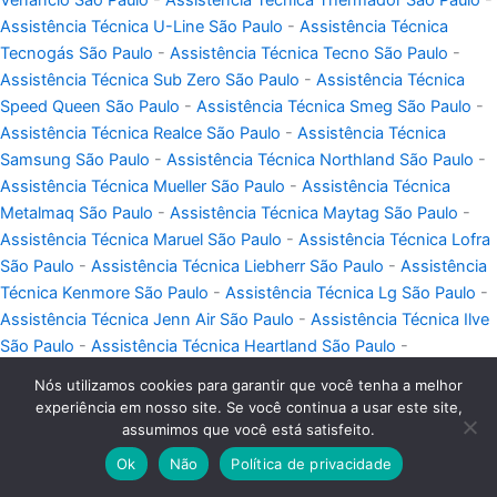
Assistência Técnica U-Line São Paulo
-
Assistência Técnica
Tecnogás São Paulo
-
Assistência Técnica Tecno São Paulo
-
Assistência Técnica Sub Zero São Paulo
-
Assistência Técnica
Speed Queen São Paulo
-
Assistência Técnica Smeg São Paulo
-
Assistência Técnica Realce São Paulo
-
Assistência Técnica
Samsung São Paulo
-
Assistência Técnica Northland São Paulo
-
Assistência Técnica Mueller São Paulo
-
Assistência Técnica
Metalmaq São Paulo
-
Assistência Técnica Maytag São Paulo
-
Assistência Técnica Maruel São Paulo
-
Assistência Técnica Lofra
São Paulo
-
Assistência Técnica Liebherr São Paulo
-
Assistência
Técnica Kenmore São Paulo
-
Assistência Técnica Lg São Paulo
-
Assistência Técnica Jenn Air São Paulo
-
Assistência Técnica Ilve
São Paulo
-
Assistência Técnica Heartland São Paulo
-
Assistência Técnica Goumert São Paulo
-
Assistência Técnica
Nós utilizamos cookies para garantir que você tenha a melhor
Gaggenau São Paulo
-
Assistência Técnica Ge São Paulo
-
experiência em nosso site. Se você continua a usar este site,
Assistência Técnica Futura São Paulo
-
Assistência Técnica
assumimos que você está satisfeito.
Frigidaire São Paulo
-
Assistência Técnica Fogatti São Paulo
-
Ok
Não
Política de privacidade
Assistência Técnica Fischer São Paulo
-
Assistência Técnica