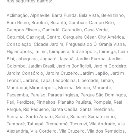
nos seguintes bairros:
Aclimação, Alphaville, Barra Funda, Bela Vista, Belenzinho,
Bom Retiro, Brooklin, Butantã, Cambuci, Campo Belo,
Campos Elíseos, Canindé, Carandiru, Casa Verde,
Catumbi, Caxingui, Centro, Cerqueira César, City América,
Consolação, Cidade Jardim, Freguesia do Ó, Granja Viana,
Higienópolis, Imirim, Ibirapuera, Indianópolis, Ipiranga, Itaim
Bibi, Jabaquara, Jaguaré, Jaçanã, Jardim Europa, Jardim
Colombo, Jardim Brasil, Jardim Bonfiglioli, Jardim Cordeiro,
Jardim Consórcio, Jardim Cruzeiro, Jardim Japão, Jardim
Leonor, Jardins, Lapa, Leopoldina, Liberdade, Limão,
Mandaqui, Mirandópolis, Moema, Mooca, Morumbi,
Pacaembu, Paraíso, Parada Inglesa, Parque São Domingos,
Pari, Perdizes, Pinheiros, Planalto Paulista, Pompeia, Real
Parque, Rio Pequeno, Santa Cecília, Santa Terezinha,
Santana, Santo Amaro, Saúde, Sumaré, Sumarezinho,
Tamboré, Tatuapé, Tremembé, Tucuruvi, Vila Andrade, Vila
Alexandria, Vila Cordeiro, Vila Cruzeiro, Vila dos Remédios,