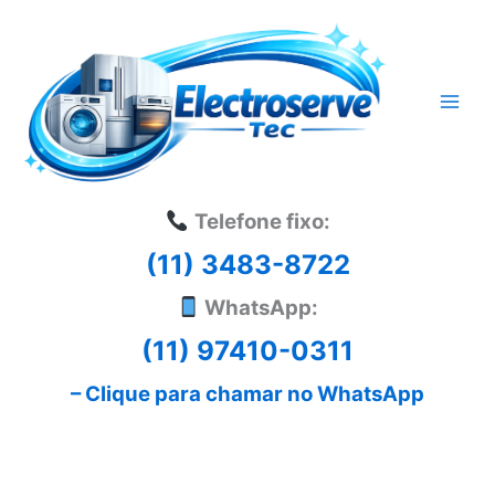
Ir
para
o
conteúdo
Telefone fixo:
(11) 3483-8722
WhatsApp:
(11) 97410-0311
– Clique para chamar no WhatsApp