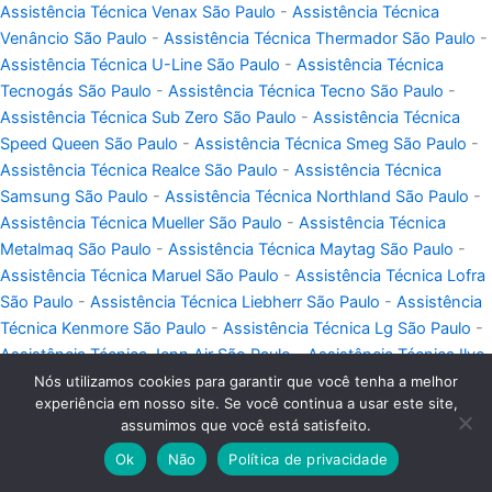
Assistência Técnica Venax São Paulo
-
Assistência Técnica
Venâncio São Paulo
-
Assistência Técnica Thermador São Paulo
-
Assistência Técnica U-Line São Paulo
-
Assistência Técnica
Tecnogás São Paulo
-
Assistência Técnica Tecno São Paulo
-
Assistência Técnica Sub Zero São Paulo
-
Assistência Técnica
Speed Queen São Paulo
-
Assistência Técnica Smeg São Paulo
-
Assistência Técnica Realce São Paulo
-
Assistência Técnica
Samsung São Paulo
-
Assistência Técnica Northland São Paulo
-
Assistência Técnica Mueller São Paulo
-
Assistência Técnica
Metalmaq São Paulo
-
Assistência Técnica Maytag São Paulo
-
Assistência Técnica Maruel São Paulo
-
Assistência Técnica Lofra
São Paulo
-
Assistência Técnica Liebherr São Paulo
-
Assistência
Técnica Kenmore São Paulo
-
Assistência Técnica Lg São Paulo
-
Assistência Técnica Jenn Air São Paulo
-
Assistência Técnica Ilve
São Paulo
-
Assistência Técnica Heartland São Paulo
-
Nós utilizamos cookies para garantir que você tenha a melhor
experiência em nosso site. Se você continua a usar este site,
Assistência Técnica Goumert São Paulo
-
Assistência Técnica
assumimos que você está satisfeito.
Gaggenau São Paulo
-
Assistência Técnica Ge São Paulo
-
Ok
Não
Política de privacidade
Assistência Técnica Futura São Paulo
-
Assistência Técnica
Frigidaire São Paulo
-
Assistência Técnica Fogatti São Paulo
-