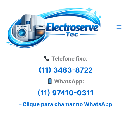
Ir
para
o
conteúdo
Telefone fixo:
(11) 3483-8722
WhatsApp:
(11) 97410-0311
– Clique para chamar no WhatsApp