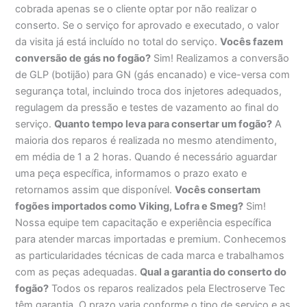
cobrada apenas se o cliente optar por não realizar o
conserto. Se o serviço for aprovado e executado, o valor
da visita já está incluído no total do serviço.
Vocês fazem
conversão de gás no fogão?
Sim! Realizamos a conversão
de GLP (botijão) para GN (gás encanado) e vice-versa com
segurança total, incluindo troca dos injetores adequados,
regulagem da pressão e testes de vazamento ao final do
serviço.
Quanto tempo leva para consertar um fogão?
A
maioria dos reparos é realizada no mesmo atendimento,
em média de 1 a 2 horas. Quando é necessário aguardar
uma peça específica, informamos o prazo exato e
retornamos assim que disponível.
Vocês consertam
fogões importados como Viking, Lofra e Smeg?
Sim!
Nossa equipe tem capacitação e experiência específica
para atender marcas importadas e premium. Conhecemos
as particularidades técnicas de cada marca e trabalhamos
com as peças adequadas.
Qual a garantia do conserto do
fogão?
Todos os reparos realizados pela Electroserve Tec
têm garantia. O prazo varia conforme o tipo de serviço e as