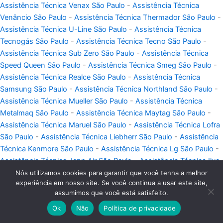
Assistência Técnica Venax São Paulo
-
Assistência Técnica
Venâncio São Paulo
-
Assistência Técnica Thermador São Paulo
-
Assistência Técnica U-Line São Paulo
-
Assistência Técnica
Tecnogás São Paulo
-
Assistência Técnica Tecno São Paulo
-
Assistência Técnica Sub Zero São Paulo
-
Assistência Técnica
Speed Queen São Paulo
-
Assistência Técnica Smeg São Paulo
-
Assistência Técnica Realce São Paulo
-
Assistência Técnica
Samsung São Paulo
-
Assistência Técnica Northland São Paulo
-
Assistência Técnica Mueller São Paulo
-
Assistência Técnica
Metalmaq São Paulo
-
Assistência Técnica Maytag São Paulo
-
Assistência Técnica Maruel São Paulo
-
Assistência Técnica Lofra
São Paulo
-
Assistência Técnica Liebherr São Paulo
-
Assistência
Técnica Kenmore São Paulo
-
Assistência Técnica Lg São Paulo
-
Assistência Técnica Jenn Air São Paulo
-
Assistência Técnica Ilve
São Paulo
-
Assistência Técnica Heartland São Paulo
-
Nós utilizamos cookies para garantir que você tenha a melhor
experiência em nosso site. Se você continua a usar este site,
Assistência Técnica Goumert São Paulo
-
Assistência Técnica
assumimos que você está satisfeito.
Gaggenau São Paulo
-
Assistência Técnica Ge São Paulo
-
Ok
Não
Política de privacidade
Assistência Técnica Futura São Paulo
-
Assistência Técnica
Frigidaire São Paulo
-
Assistência Técnica Fogatti São Paulo
-