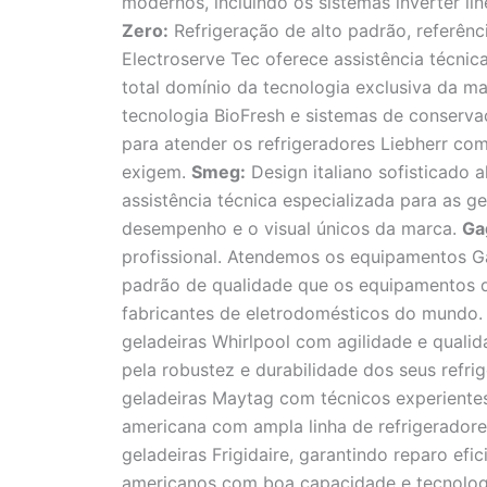
modernos, incluindo os sistemas inverter li
Zero:
Refrigeração de alto padrão, referên
Electroserve Tec oferece assistência técni
total domínio da tecnologia exclusiva da m
tecnologia BioFresh e sistemas de conserv
para atender os refrigeradores Liebherr co
exigem.
Smeg:
Design italiano sofisticado a
assistência técnica especializada para as g
desempenho e o visual únicos da marca.
Ga
profissional. Atendemos os equipamentos G
padrão de qualidade que os equipamentos
fabricantes de eletrodomésticos do mundo. 
geladeiras Whirlpool com agilidade e quali
pela robustez e durabilidade dos seus refri
geladeiras Maytag com técnicos experient
americana com ampla linha de refrigerador
geladeiras Frigidaire, garantindo reparo efi
americanos com boa capacidade e tecnolog