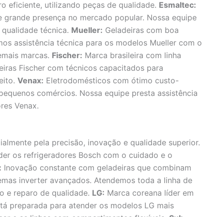
o eficiente, utilizando peças de qualidade.
Esmaltec:
e grande presença no mercado popular. Nossa equipe
 qualidade técnica.
Mueller:
Geladeiras com boa
mos assistência técnica para os modelos Mueller com o
emais marcas.
Fischer:
Marca brasileira com linha
eiras Fischer com técnicos capacitados para
eito.
Venax:
Eletrodomésticos com ótimo custo-
e pequenos comércios. Nossa equipe presta assistência
ores Venax.
lmente pela precisão, inovação e qualidade superior.
der os refrigeradores Bosch com o cuidado e o
:
Inovação constante com geladeiras que combinam
emas inverter avançados. Atendemos toda a linha de
o e reparo de qualidade.
LG:
Marca coreana líder em
stá preparada para atender os modelos LG mais