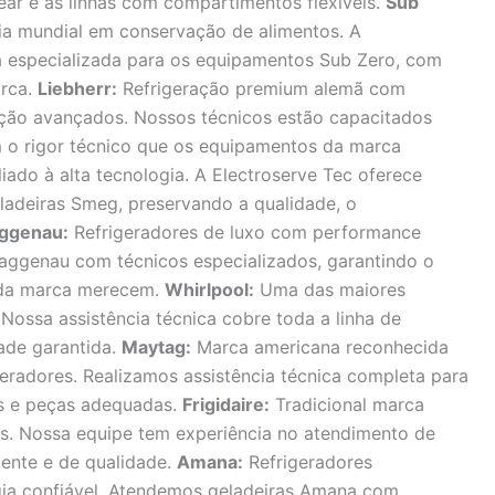
near e as linhas com compartimentos flexíveis.
Sub
cia mundial em conservação de alimentos. A
ca especializada para os equipamentos Sub Zero, com
arca.
Liebherr:
Refrigeração premium alemã com
ação avançados. Nossos técnicos estão capacitados
m o rigor técnico que os equipamentos da marca
liado à alta tecnologia. A Electroserve Tec oferece
eladeiras Smeg, preservando a qualidade, o
ggenau:
Refrigeradores de luxo com performance
aggenau com técnicos especializados, garantindo o
 da marca merecem.
Whirlpool:
Uma das maiores
Nossa assistência técnica cobre toda a linha de
dade garantida.
Maytag:
Marca americana reconhecida
geradores. Realizamos assistência técnica completa para
es e peças adequadas.
Frigidaire:
Tradicional marca
es. Nossa equipe tem experiência no atendimento de
ciente e de qualidade.
Amana:
Refrigeradores
ia confiável. Atendemos geladeiras Amana com