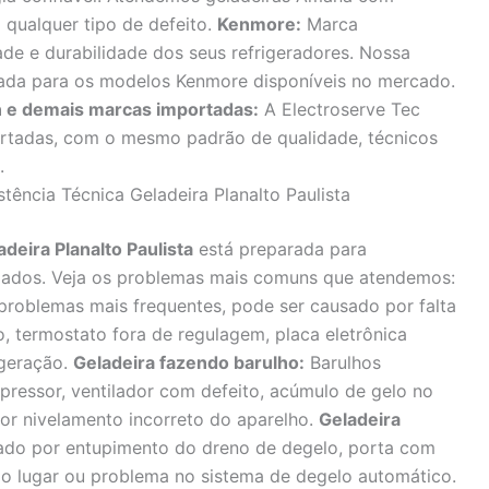
a qualquer tipo de defeito.
Kenmore:
Marca
ade e durabilidade dos seus refrigeradores. Nossa
izada para os modelos Kenmore disponíveis no mercado.
n e demais marcas importadas:
A Electroserve Tec
rtadas, com o mesmo padrão de qualidade, técnicos
.
tência Técnica Geladeira Planalto Paulista
adeira Planalto Paulista
está preparada para
ariados. Veja os problemas mais comuns que atendemos:
roblemas mais frequentes, pode ser causado por falta
, termostato fora de regulagem, placa eletrônica
igeração.
Geladeira fazendo barulho:
Barulhos
ressor, ventilador com defeito, acúmulo de gelo no
por nivelamento incorreto do aparelho.
Geladeira
do por entupimento do dreno de degelo, porta com
do lugar ou problema no sistema de degelo automático.