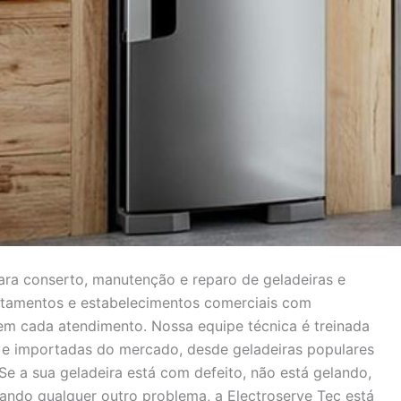
ra conserto, manutenção e reparo de geladeiras e
artamentos e estabelecimentos comerciais com
 em cada atendimento. Nossa equipe técnica é treinada
s e importadas do mercado, desde geladeiras populares
Se a sua geladeira está com defeito, não está gelando,
ando qualquer outro problema, a Electroserve Tec está