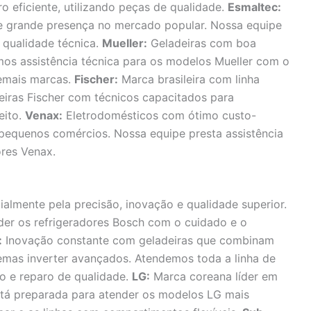
o eficiente, utilizando peças de qualidade.
Esmaltec:
e grande presença no mercado popular. Nossa equipe
 qualidade técnica.
Mueller:
Geladeiras com boa
mos assistência técnica para os modelos Mueller com o
emais marcas.
Fischer:
Marca brasileira com linha
eiras Fischer com técnicos capacitados para
eito.
Venax:
Eletrodomésticos com ótimo custo-
e pequenos comércios. Nossa equipe presta assistência
ores Venax.
lmente pela precisão, inovação e qualidade superior.
der os refrigeradores Bosch com o cuidado e o
:
Inovação constante com geladeiras que combinam
emas inverter avançados. Atendemos toda a linha de
o e reparo de qualidade.
LG:
Marca coreana líder em
stá preparada para atender os modelos LG mais