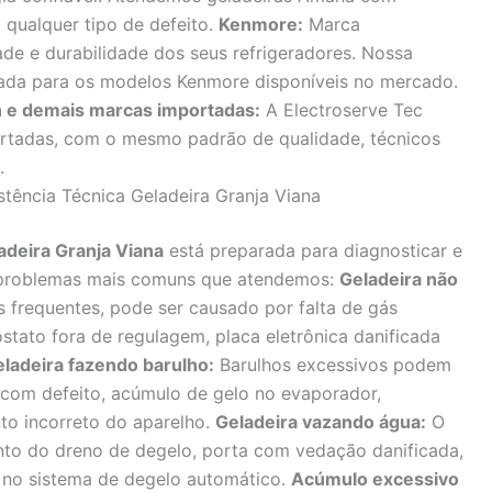
a qualquer tipo de defeito.
Kenmore:
Marca
ade e durabilidade dos seus refrigeradores. Nossa
izada para os modelos Kenmore disponíveis no mercado.
n e demais marcas importadas:
A Electroserve Tec
rtadas, com o mesmo padrão de qualidade, técnicos
.
tência Técnica Geladeira Granja Viana
adeira Granja Viana
está preparada para diagnosticar e
os problemas mais comuns que atendemos:
Geladeira não
frequentes, pode ser causado por falta de gás
stato fora de regulagem, placa eletrônica danificada
ladeira fazendo barulho:
Barulhos excessivos podem
 com defeito, acúmulo de gelo no evaporador,
nto incorreto do aparelho.
Geladeira vazando água:
O
to do dreno de degelo, porta com vedação danificada,
a no sistema de degelo automático.
Acúmulo excessivo