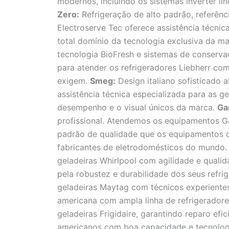
modernos, incluindo os sistemas inverter li
Zero:
Refrigeração de alto padrão, referên
Electroserve Tec oferece assistência técni
total domínio da tecnologia exclusiva da m
tecnologia BioFresh e sistemas de conserv
para atender os refrigeradores Liebherr co
exigem.
Smeg:
Design italiano sofisticado a
assistência técnica especializada para as g
desempenho e o visual únicos da marca.
Ga
profissional. Atendemos os equipamentos G
padrão de qualidade que os equipamentos
fabricantes de eletrodomésticos do mundo. 
geladeiras Whirlpool com agilidade e quali
pela robustez e durabilidade dos seus refri
geladeiras Maytag com técnicos experient
americana com ampla linha de refrigerador
geladeiras Frigidaire, garantindo reparo efi
americanos com boa capacidade e tecnolog