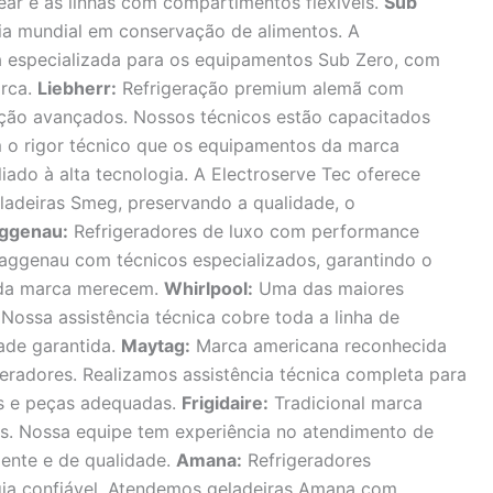
near e as linhas com compartimentos flexíveis.
Sub
cia mundial em conservação de alimentos. A
ca especializada para os equipamentos Sub Zero, com
arca.
Liebherr:
Refrigeração premium alemã com
ação avançados. Nossos técnicos estão capacitados
m o rigor técnico que os equipamentos da marca
liado à alta tecnologia. A Electroserve Tec oferece
eladeiras Smeg, preservando a qualidade, o
ggenau:
Refrigeradores de luxo com performance
aggenau com técnicos especializados, garantindo o
 da marca merecem.
Whirlpool:
Uma das maiores
Nossa assistência técnica cobre toda a linha de
dade garantida.
Maytag:
Marca americana reconhecida
geradores. Realizamos assistência técnica completa para
es e peças adequadas.
Frigidaire:
Tradicional marca
es. Nossa equipe tem experiência no atendimento de
ciente e de qualidade.
Amana:
Refrigeradores
ia confiável. Atendemos geladeiras Amana com