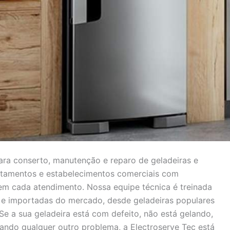
ra conserto, manutenção e reparo de geladeiras e
artamentos e estabelecimentos comerciais com
 em cada atendimento. Nossa equipe técnica é treinada
s e importadas do mercado, desde geladeiras populares
Se a sua geladeira está com defeito, não está gelando,
ando qualquer outro problema, a Electroserve Tec está