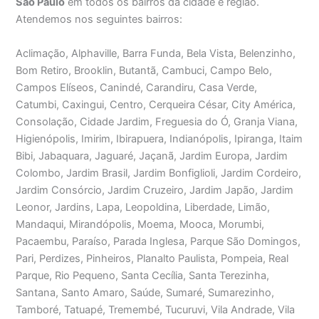
São Paulo
em todos os bairros da cidade e região.
Atendemos nos seguintes bairros:
Aclimação, Alphaville, Barra Funda, Bela Vista, Belenzinho,
Bom Retiro, Brooklin, Butantã, Cambuci, Campo Belo,
Campos Elíseos, Canindé, Carandiru, Casa Verde,
Catumbi, Caxingui, Centro, Cerqueira César, City América,
Consolação, Cidade Jardim, Freguesia do Ó, Granja Viana,
Higienópolis, Imirim, Ibirapuera, Indianópolis, Ipiranga, Itaim
Bibi, Jabaquara, Jaguaré, Jaçanã, Jardim Europa, Jardim
Colombo, Jardim Brasil, Jardim Bonfiglioli, Jardim Cordeiro,
Jardim Consórcio, Jardim Cruzeiro, Jardim Japão, Jardim
Leonor, Jardins, Lapa, Leopoldina, Liberdade, Limão,
Mandaqui, Mirandópolis, Moema, Mooca, Morumbi,
Pacaembu, Paraíso, Parada Inglesa, Parque São Domingos,
Pari, Perdizes, Pinheiros, Planalto Paulista, Pompeia, Real
Parque, Rio Pequeno, Santa Cecília, Santa Terezinha,
Santana, Santo Amaro, Saúde, Sumaré, Sumarezinho,
Tamboré, Tatuapé, Tremembé, Tucuruvi, Vila Andrade, Vila