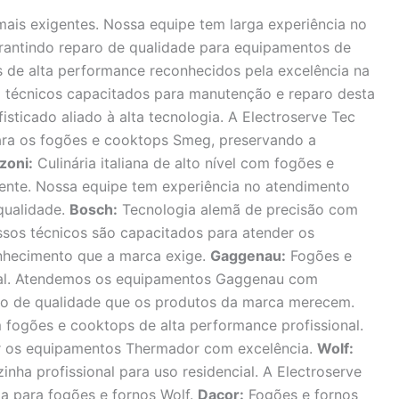
mais exigentes. Nossa equipe tem larga experiência no
arantindo reparo de qualidade para equipamentos de
s de alta performance reconhecidos pela excelência na
m técnicos capacitados para manutenção e reparo desta
fisticado aliado à alta tecnologia. A Electroserve Tec
para os fogões e cooktops Smeg, preservando a
zoni:
Culinária italiana de alto nível com fogões e
ente. Nossa equipe tem experiência no atendimento
qualidade.
Bosch:
Tecnologia alemã de precisão com
ssos técnicos são capacitados para atender os
nhecimento que a marca exige.
Gaggenau:
Fogões e
nal. Atendemos os equipamentos Gaggenau com
rão de qualidade que os produtos da marca merecem.
ogões e cooktops de alta performance profissional.
r os equipamentos Thermador com excelência.
Wolf:
ha profissional para uso residencial. A Electroserve
da para fogões e fornos Wolf.
Dacor:
Fogões e fornos