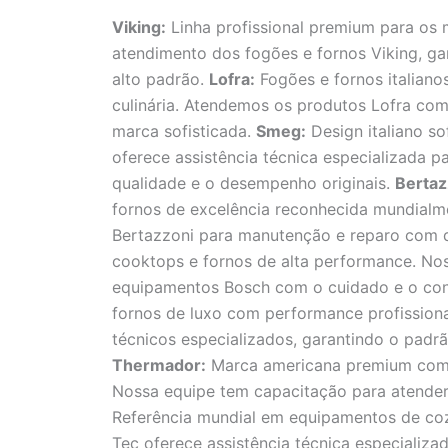
Viking:
Linha profissional premium para os 
atendimento dos fogões e fornos Viking, g
alto padrão.
Lofra:
Fogões e fornos italiano
culinária. Atendemos os produtos Lofra co
marca sofisticada.
Smeg:
Design italiano so
oferece assistência técnica especializada 
qualidade e o desempenho originais.
Bertaz
fornos de excelência reconhecida mundialm
Bertazzoni para manutenção e reparo com 
cooktops e fornos de alta performance. No
equipamentos Bosch com o cuidado e o co
fornos de luxo com performance profissio
técnicos especializados, garantindo o pad
Thermador:
Marca americana premium com f
Nossa equipe tem capacitação para atende
Referência mundial em equipamentos de cozin
Tec oferece assistência técnica especializa