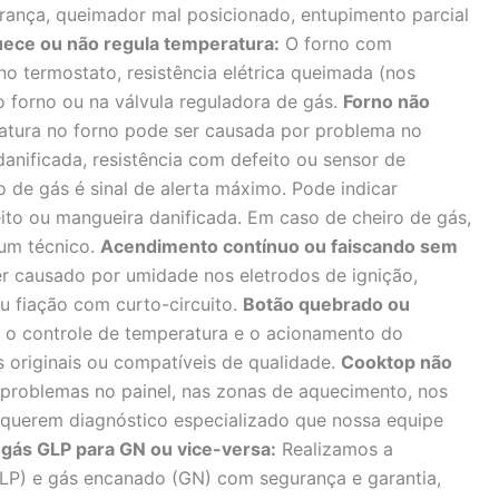
rança, queimador mal posicionado, entupimento parcial
uece ou não regula temperatura:
O forno com
o termostato, resistência elétrica queimada (nos
o forno ou na válvula reguladora de gás.
Forno não
tura no forno pode ser causada por problema no
anificada, resistência com defeito ou sensor de
 de gás é sinal de alerta máximo. Pode indicar
to ou mangueira danificada. Em caso de cheiro de gás,
 um técnico.
Acendimento contínuo ou faiscando sem
 causado por umidade nos eletrodos de ignição,
ou fiação com curto-circuito.
Botão quebrado ou
 controle de temperatura e o acionamento do
 originais ou compatíveis de qualidade.
Cooktop não
problemas no painel, nas zonas de aquecimento, nos
querem diagnóstico especializado que nossa equipe
gás GLP para GN ou vice-versa:
Realizamos a
GLP) e gás encanado (GN) com segurança e garantia,