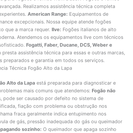
avançada. Realizamos assistência técnica completa
experientes.
American Range:
Equipamentos de
rmance excepcionais. Nossa equipe atende fogões
o que a marca requer.
Ilve:
Fogões italianos de alto
oderna. Atendemos os equipamentos Ilve com técnicos
ofisticado.
Fogatti, Faber, Ducane, DCS, Weber e
presta assistência técnica para essas e outras marcas,
 preparados e garantia em todos os serviços.
cia Técnica Fogão Alto da Lapa
gão Alto da Lapa
está preparada para diagnosticar e
os problemas mais comuns que atendemos:
Fogão não
 pode ser causado por defeito no sistema de
nificada, fiação com problema ou obstrução nos
hama fraca geralmente indica entupimento nos
lvula de gás, pressão inadequada do gás ou queimador
pagando sozinho:
O queimador que apaga sozinho